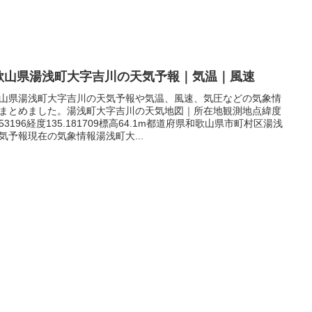
歌山県湯浅町大字吉川の天気予報｜気温｜風速
山県湯浅町大字吉川の天気予報や気温、風速、気圧などの気象情
まとめました。湯浅町大字吉川の天気地図｜所在地観測地点緯度
.053196経度135.181709標高64.1m都道府県和歌山県市町村区湯浅
気予報現在の気象情報湯浅町大...