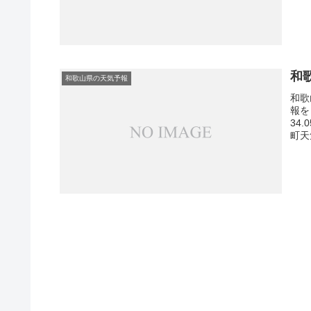
和
和歌山県の天気予報
和歌
報を
34
町天