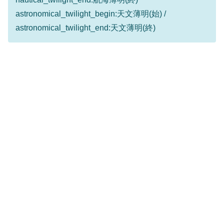
astronomical_twilight_begin:天文薄明(始) /
astronomical_twilight_end:天文薄明(終)