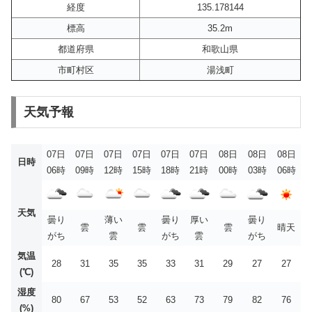
経度
135.178144
標高
35.2m
都道府県
和歌山県
市町村区
湯浅町
天気予報
07日
07日
07日
07日
07日
07日
08日
08日
08日
日時
06時
09時
12時
15時
18時
21時
00時
03時
06時
天気
曇り
薄い
曇り
厚い
曇り
雲
雲
雲
晴天
がち
雲
がち
雲
がち
気温
28
31
35
35
33
31
29
27
27
(℃)
湿度
80
67
53
52
63
73
79
82
76
(%)