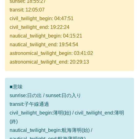
sunset: 18:55:27
transit: 12:05:07
civil_twilight_begin: 04:47:51
civil_twilight_end: 19:22:24
nautical_twilight_begin: 04:15:21
nautical_twilight_end: 19:54:54
astronomical_twilight_begin: 03:41:02
astronomical_twilight_end: 20:29:13
■意味
sunrise:日の出 / sunset:日の入り
transit:子午線通過
civil_twilight_begin:薄明(始) / civil_twilight_end:薄明
(終)
nautical_twilight_begin:航海薄明(始) /
nautical_twilight_end:航海薄明(終)