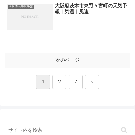
大阪府茨木市東野々宮町の天気予
大阪府の天気予報
報｜気温｜風速
次のページ
次
1
2
7
へ