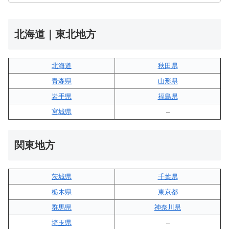
北海道｜東北地方
北海道
秋田県
青森県
山形県
岩手県
福島県
宮城県
–
関東地方
茨城県
千葉県
栃木県
東京都
群馬県
神奈川県
埼玉県
–