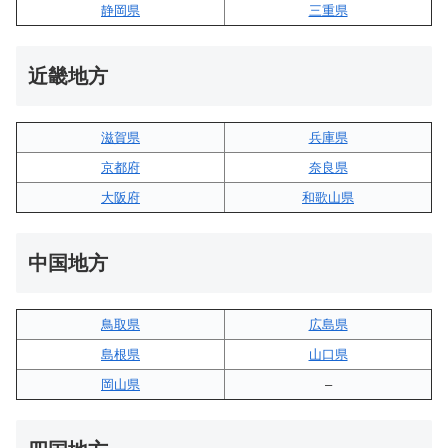
静岡県
三重県
近畿地方
滋賀県
兵庫県
京都府
奈良県
大阪府
和歌山県
中国地方
鳥取県
広島県
島根県
山口県
岡山県
–