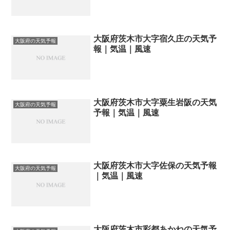
大阪府茨木市大字宿久庄の天気予
大阪府の天気予報
報｜気温｜風速
大阪府茨木市大字粟生岩阪の天気
大阪府の天気予報
予報｜気温｜風速
大阪府茨木市大字佐保の天気予報
大阪府の天気予報
｜気温｜風速
大阪府茨木市彩都あかねの天気予