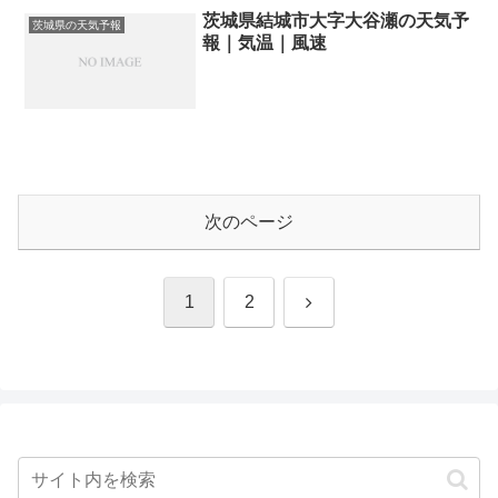
茨城県結城市大字大谷瀬の天気予
茨城県の天気予報
報｜気温｜風速
次のページ
次
1
2
へ