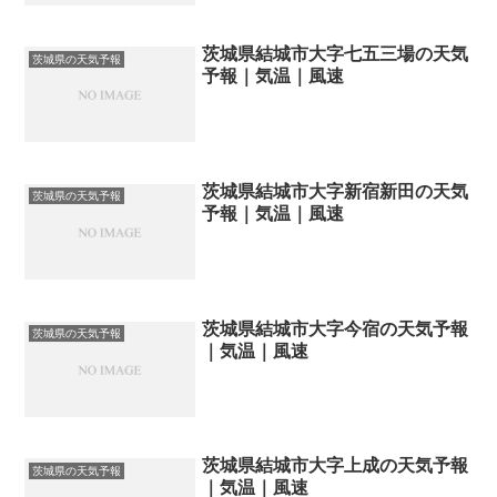
茨城県結城市大字七五三場の天気
茨城県の天気予報
予報｜気温｜風速
茨城県結城市大字新宿新田の天気
茨城県の天気予報
予報｜気温｜風速
茨城県結城市大字今宿の天気予報
茨城県の天気予報
｜気温｜風速
茨城県結城市大字上成の天気予報
茨城県の天気予報
｜気温｜風速