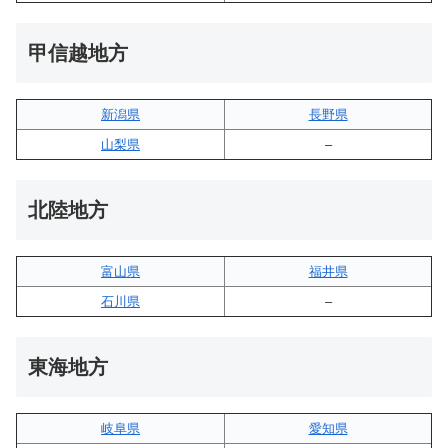
甲信越地方
新潟県
長野県
山梨県
–
北陸地方
富山県
福井県
石川県
–
東海地方
岐阜県
愛知県