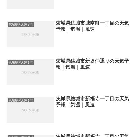
茨城県結城市城南町一丁目の天気
茨城県の天気予報
予報｜気温｜風速
茨城県結城市新堤仲通りの天気予
茨城県の天気予報
報｜気温｜風速
茨城県結城市新福寺一丁目の天気
茨城県の天気予報
予報｜気温｜風速
茨城県結城市新福寺二丁目の天気