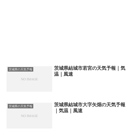
茨城県結城市若宮の天気予報｜気
茨城県の天気予報
温｜風速
茨城県結城市大字矢畑の天気予報
茨城県の天気予報
｜気温｜風速