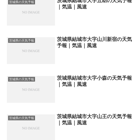
茨城県結城市大字五助の天気予報
茨城県の天気予報
｜気温｜風速
茨城県結城市大字山川新宿の天気
茨城県の天気予報
予報｜気温｜風速
茨城県結城市大字小森の天気予報
茨城県の天気予報
｜気温｜風速
茨城県結城市大字山王の天気予報
茨城県の天気予報
｜気温｜風速