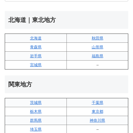
北海道｜東北地方
北海道
秋田県
青森県
山形県
岩手県
福島県
宮城県
–
関東地方
茨城県
千葉県
栃木県
東京都
群馬県
神奈川県
埼玉県
–