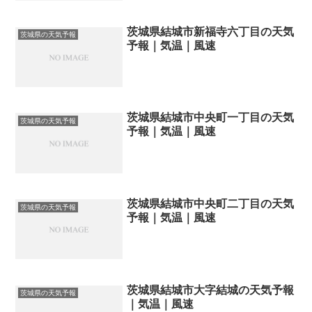
茨城県結城市新福寺六丁目の天気
茨城県の天気予報
予報｜気温｜風速
茨城県結城市中央町一丁目の天気
茨城県の天気予報
予報｜気温｜風速
茨城県結城市中央町二丁目の天気
茨城県の天気予報
予報｜気温｜風速
茨城県結城市大字結城の天気予報
茨城県の天気予報
｜気温｜風速