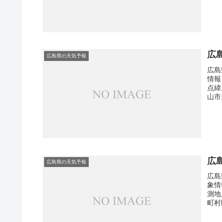
広
広島県の天気予報
広島
情報
点緯
山市
広
広島県の天気予報
広島
象情
測地
町村