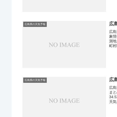
広
広島県の天気予報
広島
象情
測地
町村
広
広島県の天気予報
広島
まと
34
天気