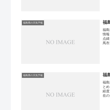
福
福島県の天気予報
福島
情報
点緯
馬市
福
福島県の天気予報
福島
とめ
経度
在の