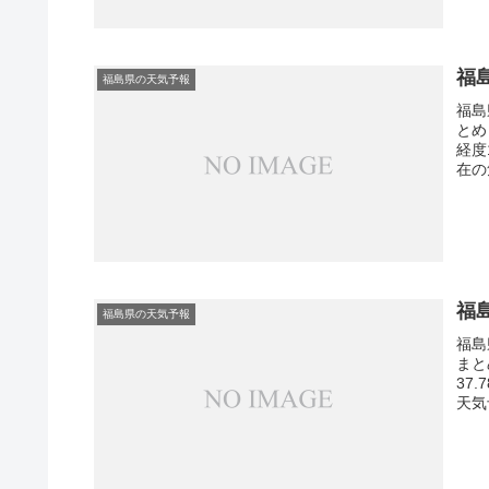
福
福島県の天気予報
福島
とめ
経度
在の
福
福島県の天気予報
福島
まと
37
天気