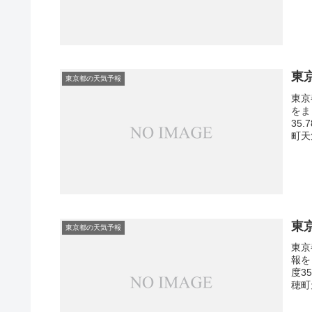
東
東京都の天気予報
東京
をま
35
町天
東
東京都の天気予報
東京
報を
度3
穂町