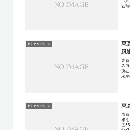
点緯
区瑞
東
東京都の天気予報
風
東京
の気
所在
東京
東
東京都の天気予報
東京
報を
度3
穂町