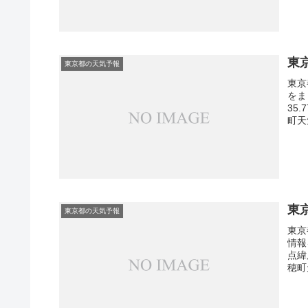
東
東京都の天気予報
東京
をま
35
町天
東
東京都の天気予報
東京
情報
点緯
穂町