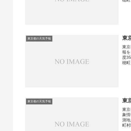
東
東京都の天気予報
東京
報を
度3
穂町
東
東京都の天気予報
東京
象情
測地
町村