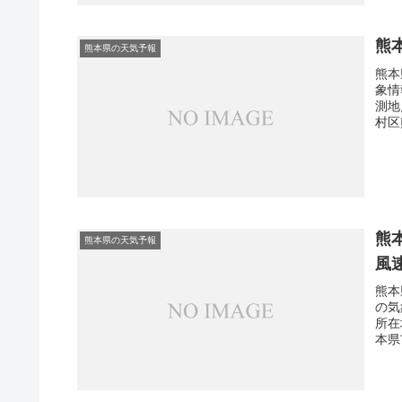
熊
熊本県の天気予報
熊本
象情
測地
村区
熊
熊本県の天気予報
風
熊本
の気
所在
本県