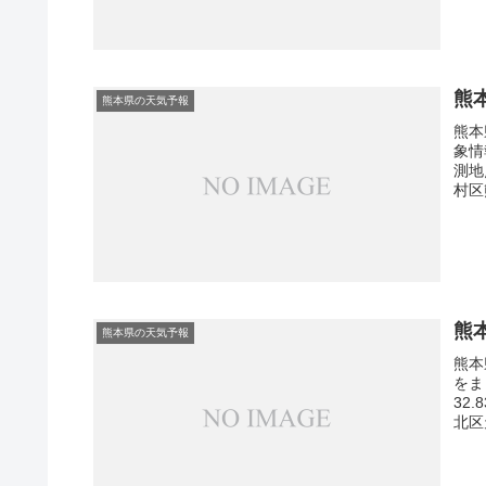
熊
熊本県の天気予報
熊本
象情
測地
村区
熊
熊本県の天気予報
熊本
をま
32
北区