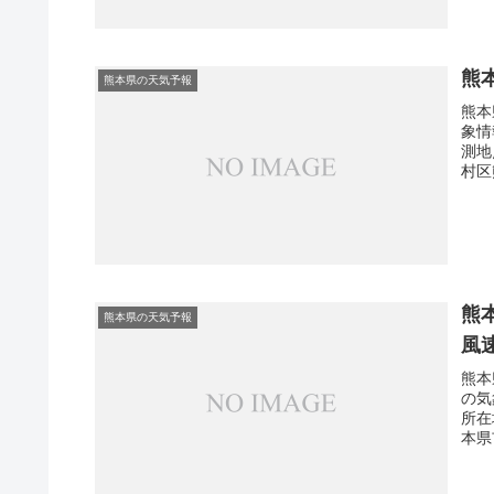
熊
熊本県の天気予報
熊本
象情
測地
村区
熊
熊本県の天気予報
風
熊本
の気
所在
本県