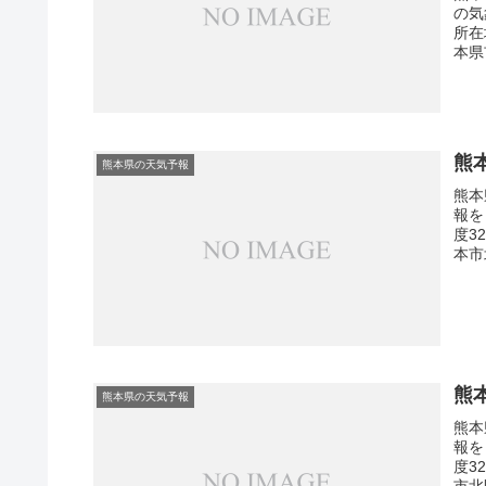
の気
所在
本県
熊
熊本県の天気予報
熊本
報を
度3
本市
熊
熊本県の天気予報
熊本
報を
度3
市北