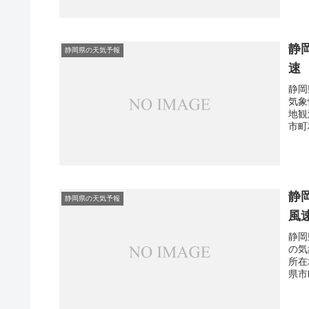
静
静岡県の天気予報
速
静岡
気象
地観
市町
静
静岡県の天気予報
風
静岡
の気
所在
県市