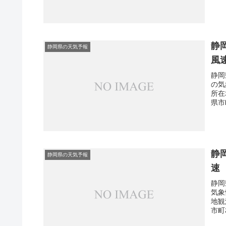
静
静岡県の天気予報
風
静岡
の気
所在
県市
静
静岡県の天気予報
速
静岡
気象
地観
市町