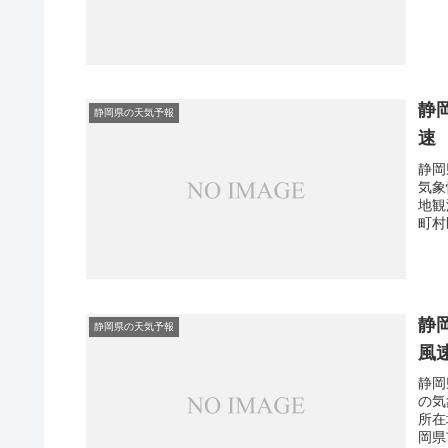
静
静岡県の天気予報
速
静岡
気象
地観
町村
静
静岡県の天気予報
風
静岡
の気
所在
岡県