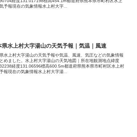
.390704経度131.017198標高454.1m都道府県熊本県市町村区水上
気予報現在の気象情報水上村大字...
本県水上村大字湯山の天気予報｜気温｜風速
県水上村大字湯山の天気予報や気温、風速、気圧などの気象情報
とめました。水上村大字湯山の天気地図｜所在地観測地点緯度
.332238経度131.06596標高600.5m都道府県熊本県市町村区水上村
予報現在の気象情報水上村大字湯...