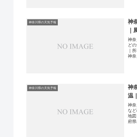
神
神奈川県の天気予報
｜
神奈
どの
｜所
神奈
神
神奈川県の天気予報
温
神奈
など
地図
府県