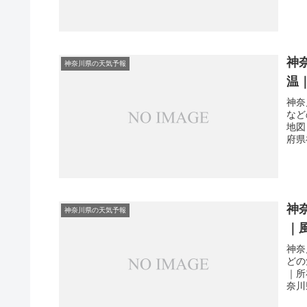
神
神奈川県の天気予報
温
神奈
など
地図
府県
神
神奈川県の天気予報
｜
神奈
どの
｜所
奈川