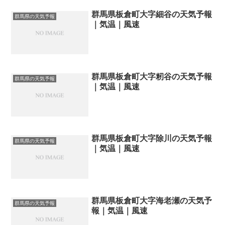
群馬県板倉町大字細谷の天気予報
群馬県の天気予報
｜気温｜風速
群馬県板倉町大字籾谷の天気予報
群馬県の天気予報
｜気温｜風速
群馬県板倉町大字除川の天気予報
群馬県の天気予報
｜気温｜風速
群馬県板倉町大字海老瀬の天気予
群馬県の天気予報
報｜気温｜風速