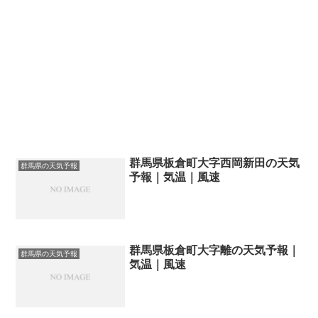
群馬県板倉町大字西岡新田の天気
群馬県の天気予報
予報｜気温｜風速
群馬県板倉町大字離の天気予報｜
群馬県の天気予報
気温｜風速