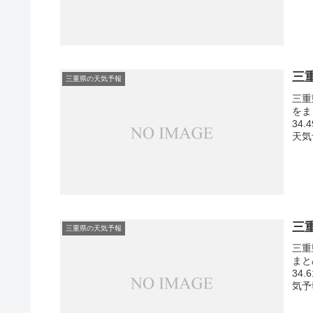
三
三重県の天気予報
三重
をま
34
天気
三
三重県の天気予報
三重
まと
34
気予