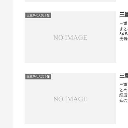
三
三重県の天気予報
三重
まと
34
天気
三
三重県の天気予報
三重
とめ
経度
在の