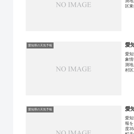
測地
区東
愛
愛知県の天気予報
愛知
象情
測地
村区
愛
愛知県の天気予報
愛知
報を
度3
町天