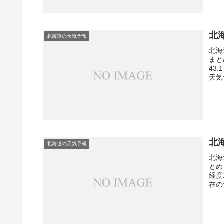
北
北海道の天気予報
北海
まと
43
天気
北
北海道の天気予報
北海
とめ
経度
在の