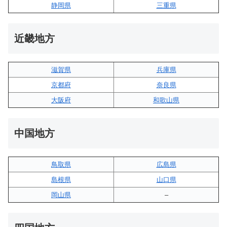
静岡県
三重県
近畿地方
滋賀県
兵庫県
京都府
奈良県
大阪府
和歌山県
中国地方
鳥取県
広島県
島根県
山口県
岡山県
–