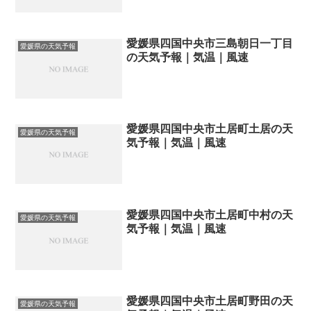
愛媛県四国中央市三島朝日一丁目
愛媛県の天気予報
の天気予報｜気温｜風速
愛媛県四国中央市土居町土居の天
愛媛県の天気予報
気予報｜気温｜風速
愛媛県四国中央市土居町中村の天
愛媛県の天気予報
気予報｜気温｜風速
愛媛県四国中央市土居町野田の天
愛媛県の天気予報