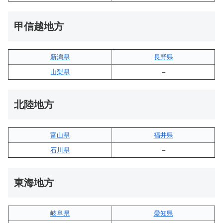
甲信越地方
新潟県
長野県
山梨県
–
北陸地方
富山県
福井県
石川県
–
東海地方
岐阜県
愛知県