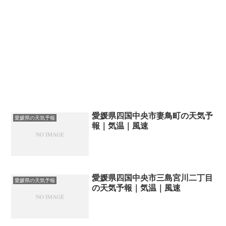
愛媛県四国中央市妻鳥町の天気予
愛媛県の天気予報
報｜気温｜風速
愛媛県四国中央市三島宮川二丁目
愛媛県の天気予報
の天気予報｜気温｜風速