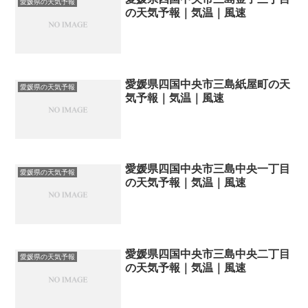
愛媛県の天気予報
の天気予報｜気温｜風速
愛媛県四国中央市三島紙屋町の天
愛媛県の天気予報
気予報｜気温｜風速
愛媛県四国中央市三島中央一丁目
愛媛県の天気予報
の天気予報｜気温｜風速
愛媛県四国中央市三島中央二丁目
愛媛県の天気予報
の天気予報｜気温｜風速