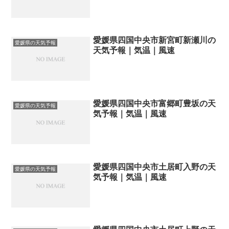
愛媛県四国中央市新宮町新瀬川の
愛媛県の天気予報
天気予報｜気温｜風速
愛媛県四国中央市富郷町豊坂の天
愛媛県の天気予報
気予報｜気温｜風速
愛媛県四国中央市土居町入野の天
愛媛県の天気予報
気予報｜気温｜風速