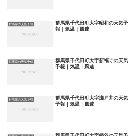
群馬県千代田町大字昭和の天気予
群馬県の天気予報
報｜気温｜風速
群馬県千代田町大字新福寺の天気
群馬県の天気予報
予報｜気温｜風速
群馬県千代田町大字瀬戸井の天気
群馬県の天気予報
予報｜気温｜風速
群馬県千代田町大字鍋谷の天気予