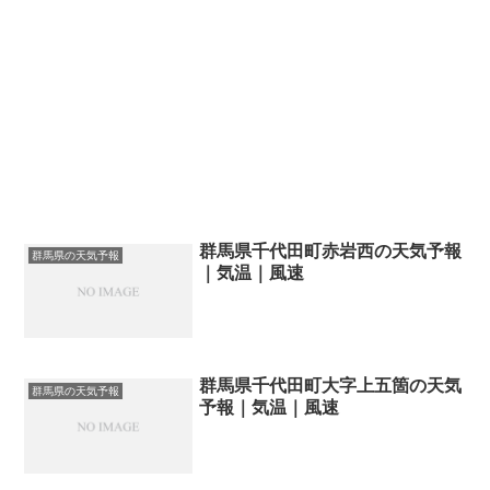
群馬県千代田町赤岩西の天気予報
群馬県の天気予報
｜気温｜風速
群馬県千代田町大字上五箇の天気
群馬県の天気予報
予報｜気温｜風速