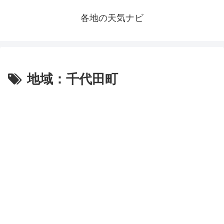
各地の天気ナビ
地域：千代田町