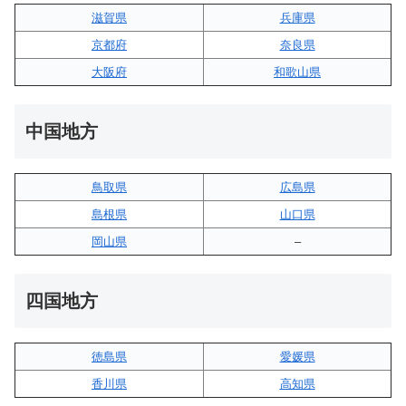
滋賀県
兵庫県
京都府
奈良県
大阪府
和歌山県
中国地方
鳥取県
広島県
島根県
山口県
岡山県
–
四国地方
徳島県
愛媛県
香川県
高知県