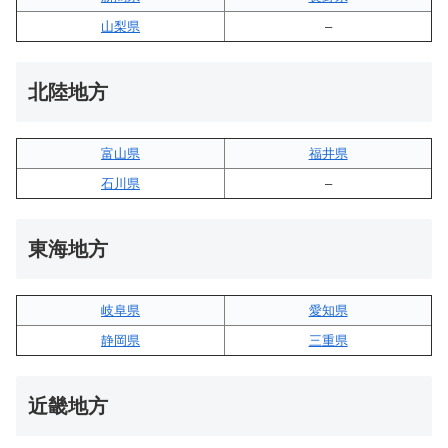
山梨県
–
北陸地方
富山県
福井県
石川県
–
東海地方
岐阜県
愛知県
静岡県
三重県
近畿地方