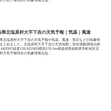
島県北塩原村大字下吉の天気予報｜気温｜風速
県北塩原村大字下吉の天気予報や気温、風速、気圧などの気象情
まとめました。北塩原村大字下吉の天気地図｜所在地観測地点緯
7.663397経度139.922903標高276.0m都道府県福島県市町村区北
村天気予報現在の気象情報北塩...