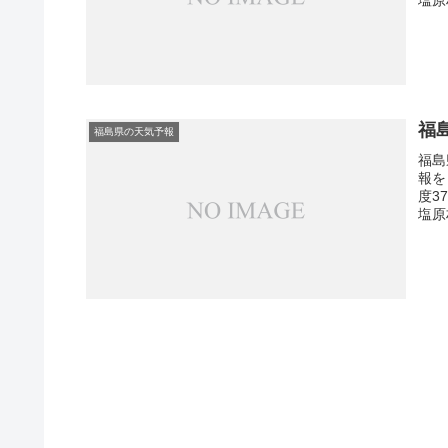
福
福島県の天気予報
福島
報を
度3
塩原