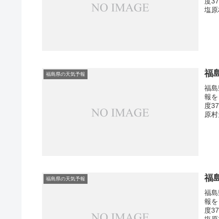
度3
塩原
福
福島県の天気予報
福島
報を
度3
原村
福
福島県の天気予報
福島
報を
度3
塩原