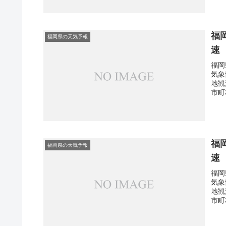
福
福岡県の天気予報
速
福岡
気象
地観
市町
福
福岡県の天気予報
速
福岡
気象
地観
市町