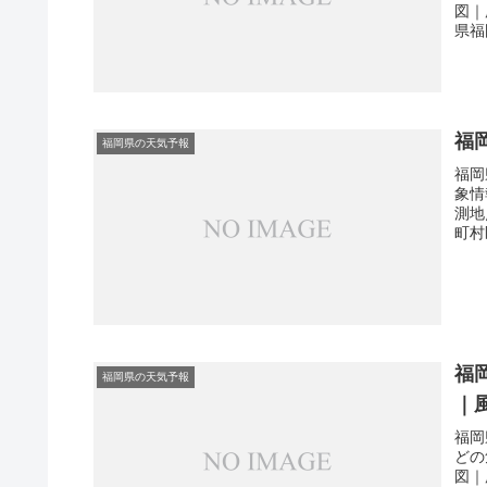
図｜
県福
福
福岡県の天気予報
福岡
象情
測地
町村
福
福岡県の天気予報
｜
福岡
どの
図｜