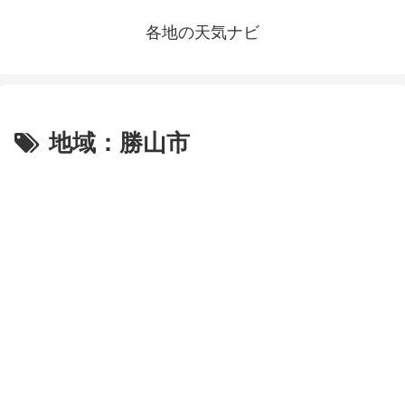
各地の天気ナビ
地域：勝山市