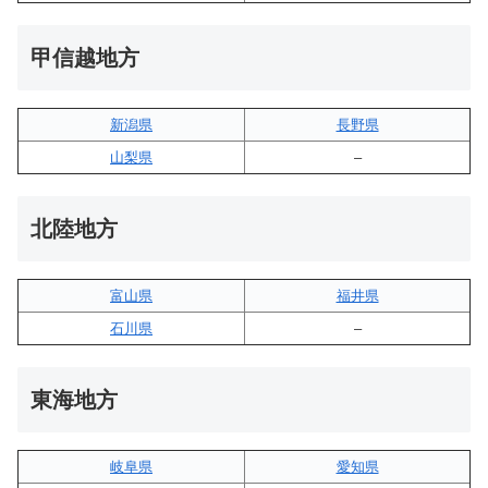
甲信越地方
新潟県
長野県
山梨県
–
北陸地方
富山県
福井県
石川県
–
東海地方
岐阜県
愛知県