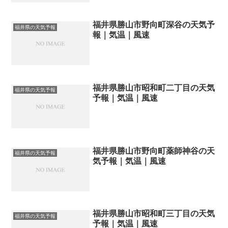
福井県勝山市野向町深谷の天気予
福井県の天気予報
報｜気温｜風速
福井県勝山市昭和町二丁目の天気
福井県の天気予報
予報｜気温｜風速
福井県勝山市野向町薬師神谷の天
福井県の天気予報
気予報｜気温｜風速
福井県勝山市昭和町三丁目の天気
福井県の天気予報
予報｜気温｜風速