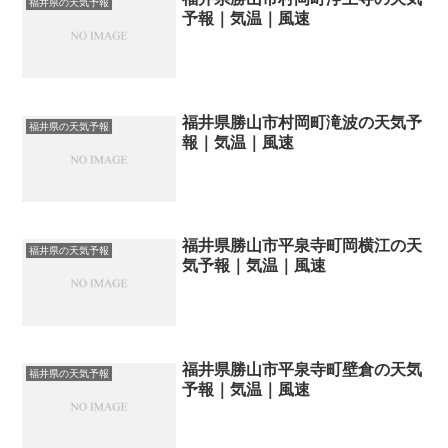
福井県の天気予報
予報｜気温｜風速
福井県勝山市村岡町滝波の天気予
福井県の天気予報
報｜気温｜風速
福井県勝山市平泉寺町岡横江の天
福井県の天気予報
気予報｜気温｜風速
福井県勝山市平泉寺町壁倉の天気
福井県の天気予報
予報｜気温｜風速