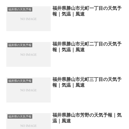
福井県勝山市元町一丁目の天気予
福井県の天気予報
報｜気温｜風速
福井県勝山市元町二丁目の天気予
福井県の天気予報
報｜気温｜風速
福井県勝山市元町三丁目の天気予
福井県の天気予報
報｜気温｜風速
福井県勝山市芳野の天気予報｜気
福井県の天気予報
温｜風速