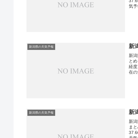
37
気予
新
新潟県の天気予報
新潟
とめ
経度
在の
新
新潟県の天気予報
新潟
まと
37
天気