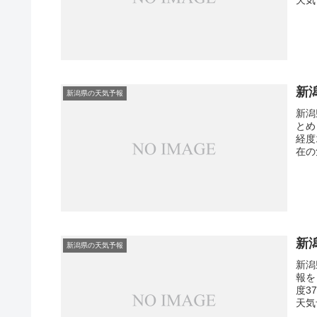
新
新潟県の天気予報
新潟
とめ
経度
在の
新
新潟県の天気予報
新潟
報を
度3
天気