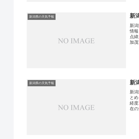
新
新潟県の天気予報
新潟
情報
点緯
加茂
新
新潟県の天気予報
新潟
とめ
経度
在の