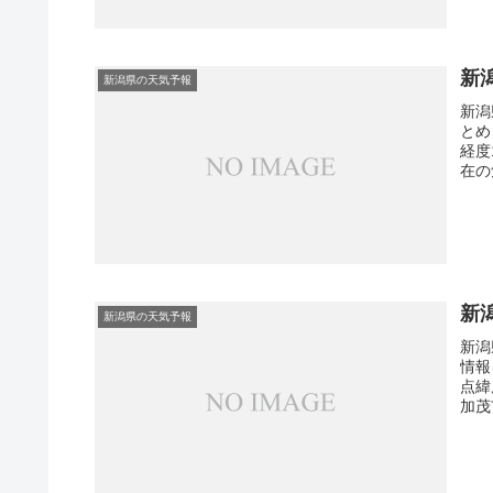
新
新潟県の天気予報
新潟
とめ
経度
在の
新
新潟県の天気予報
新潟
情報
点緯
加茂