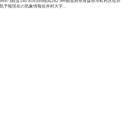
.298973経度140.816355標高282.9m都道府県青森県市町村区佐井
気予報現在の気象情報佐井村大字...