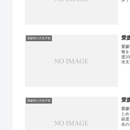
愛
愛媛県の天気予報
愛媛
報を
度3
市天
愛
愛媛県の天気予報
愛媛
とめ
経度
在の