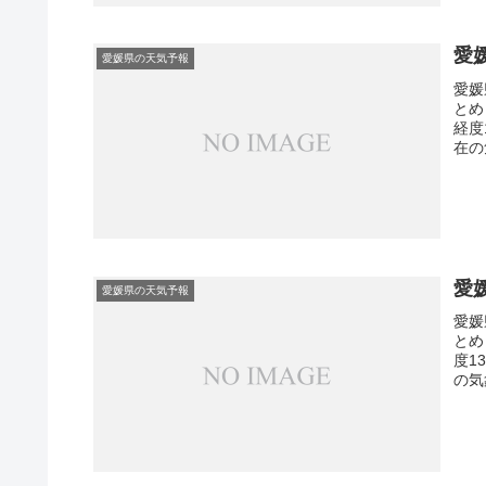
愛
愛媛県の天気予報
愛媛
とめ
経度
在の
愛
愛媛県の天気予報
愛媛
とめ
度1
の気