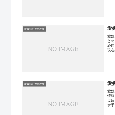
愛
愛媛県の天気予報
愛媛
とめ
経度
現在
愛
愛媛県の天気予報
愛媛
情報
点緯
伊予