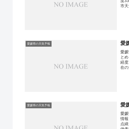
度3
市天
愛
愛媛県の天気予報
愛媛
とめ
経度
在の
愛
愛媛県の天気予報
愛媛
情報
点緯
伊予