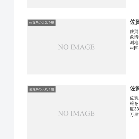
佐
佐賀県の天気予報
佐賀
象情
測地
村区
佐
佐賀県の天気予報
佐賀
報を
度3
万里