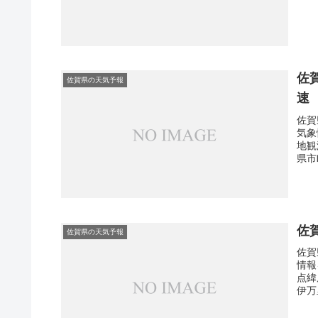
佐
佐賀県の天気予報
速
佐賀
気象
地観
県市
佐
佐賀県の天気予報
佐賀
情報
点緯
伊万