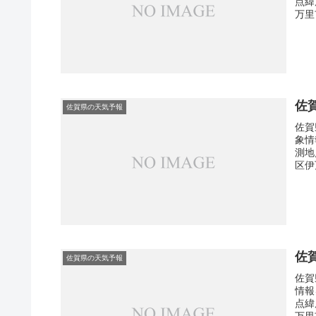
点緯
万里
佐
佐賀県の天気予報
佐賀
象情
測地
区伊
佐
佐賀県の天気予報
佐賀
情報
点緯
万里