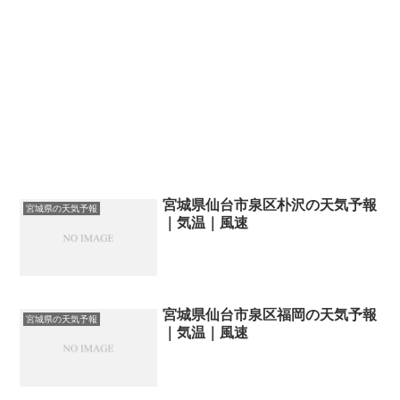
宮城県仙台市泉区朴沢の天気予報
宮城県の天気予報
｜気温｜風速
宮城県仙台市泉区福岡の天気予報
宮城県の天気予報
｜気温｜風速