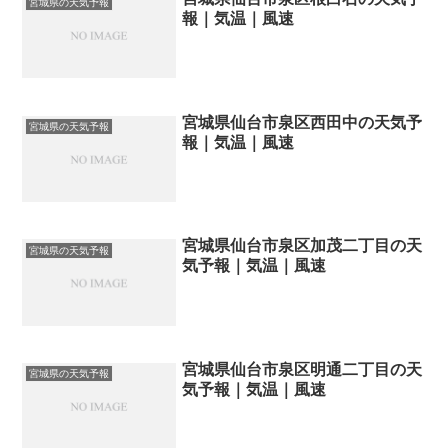
宮城県の天気予報
報｜気温｜風速
宮城県仙台市泉区西田中の天気予
宮城県の天気予報
報｜気温｜風速
宮城県仙台市泉区加茂二丁目の天
宮城県の天気予報
気予報｜気温｜風速
宮城県仙台市泉区明通二丁目の天
宮城県の天気予報
気予報｜気温｜風速