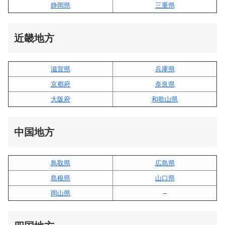
静岡県
三重県
近畿地方
滋賀県
兵庫県
京都府
奈良県
大阪府
和歌山県
中国地方
鳥取県
広島県
島根県
山口県
岡山県
–