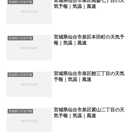
宮城県仙台市泉区高森七丁目の天
宮城県の天気予報
気予報｜気温｜風速
宮城県仙台市泉区本田町の天気予
宮城県の天気予報
報｜気温｜風速
宮城県仙台市泉区館三丁目の天気
宮城県の天気予報
予報｜気温｜風速
宮城県仙台市泉区紫山二丁目の天
宮城県の天気予報
気予報｜気温｜風速