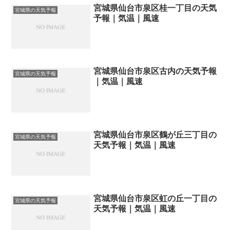
宮城県仙台市泉区桂一丁目の天気
宮城県の天気予報
予報｜気温｜風速
宮城県仙台市泉区古内の天気予報
宮城県の天気予報
｜気温｜風速
宮城県仙台市泉区鶴が丘三丁目の
宮城県の天気予報
天気予報｜気温｜風速
宮城県仙台市泉区虹の丘一丁目の
宮城県の天気予報
天気予報｜気温｜風速