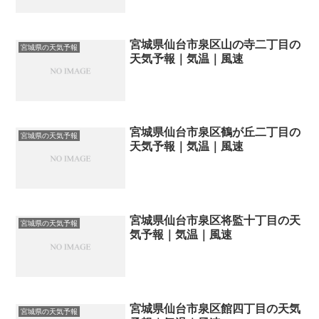
宮城県仙台市泉区山の寺二丁目の
宮城県の天気予報
天気予報｜気温｜風速
宮城県仙台市泉区鶴が丘二丁目の
宮城県の天気予報
天気予報｜気温｜風速
宮城県仙台市泉区将監十丁目の天
宮城県の天気予報
気予報｜気温｜風速
宮城県仙台市泉区館四丁目の天気
宮城県の天気予報