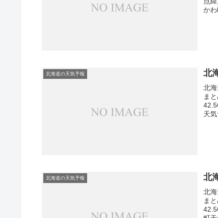
点緯
かわ
北
北海道の天気予報
北海
まと
42
天気
北
北海道の天気予報
北海
まと
42
町天