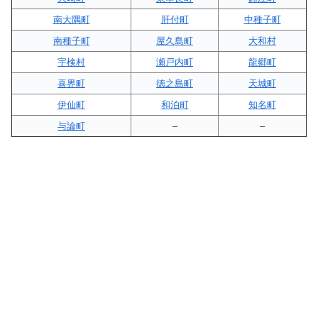
南大隅町
肝付町
中種子町
南種子町
屋久島町
大和村
宇検村
瀬戸内町
龍郷町
喜界町
徳之島町
天城町
伊仙町
和泊町
知名町
与論町
–
–