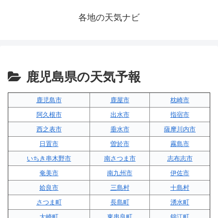
各地の天気ナビ
鹿児島県の天気予報
鹿児島市
鹿屋市
枕崎市
阿久根市
出水市
指宿市
西之表市
垂水市
薩摩川内市
日置市
曽於市
霧島市
いちき串木野市
南さつま市
志布志市
奄美市
南九州市
伊佐市
姶良市
三島村
十島村
さつま町
長島町
湧水町
大崎町
東串良町
錦江町