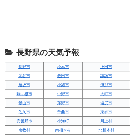
長野県の天気予報
長野市
松本市
上田市
岡谷市
飯田市
諏訪市
須坂市
小諸市
伊那市
駒ヶ根市
中野市
大町市
飯山市
茅野市
塩尻市
佐久市
千曲市
東御市
安曇野市
小海町
川上村
南牧村
南相木村
北相木村