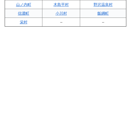
山ノ内町
木島平村
野沢温泉村
信濃町
小川村
飯綱町
栄村
–
–