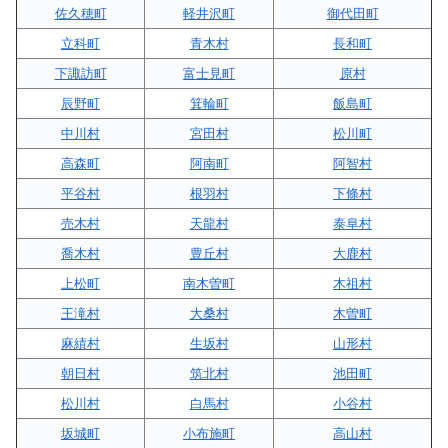
佐久穂町
軽井沢町
御代田町
立科町
青木村
長和町
下諏訪町
富士見町
原村
辰野町
箕輪町
飯島町
中川村
宮田村
松川町
高森町
阿南町
阿智村
平谷村
根羽村
下條村
売木村
天龍村
泰阜村
喬木村
豊丘村
大鹿村
上松町
南木曽町
木祖村
王滝村
大桑村
木曽町
麻績村
生坂村
山形村
朝日村
筑北村
池田町
松川村
白馬村
小谷村
坂城町
小布施町
高山村