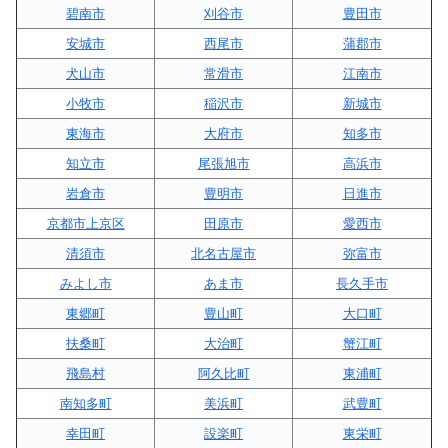
碧南市
刈谷市
豊田市
安城市
西尾市
蒲郡市
犬山市
常滑市
江南市
小牧市
稲沢市
新城市
東海市
大府市
知多市
知立市
尾張旭市
高浜市
岩倉市
豊明市
日進市
京都市上京区
田原市
愛西市
清須市
北名古屋市
弥富市
みよし市
あま市
長久手市
東郷町
豊山町
大口町
扶桑町
大治町
蟹江町
飛島村
阿久比町
東浦町
南知多町
美浜町
武豊町
幸田町
設楽町
東栄町