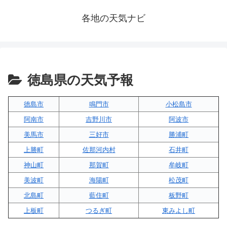
各地の天気ナビ
徳島県の天気予報
徳島市
鳴門市
小松島市
阿南市
吉野川市
阿波市
美馬市
三好市
勝浦町
上勝町
佐那河内村
石井町
神山町
那賀町
牟岐町
美波町
海陽町
松茂町
北島町
藍住町
板野町
上板町
つるぎ町
東みよし町