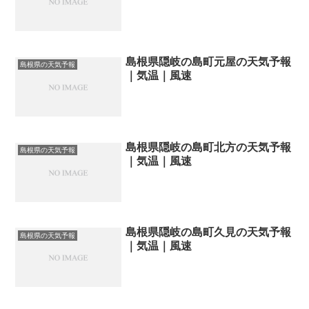
島根県隠岐の島町元屋の天気予報
島根県の天気予報
｜気温｜風速
島根県隠岐の島町北方の天気予報
島根県の天気予報
｜気温｜風速
島根県隠岐の島町久見の天気予報
島根県の天気予報
｜気温｜風速