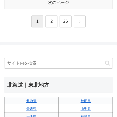
次のページ
次
1
2
26
へ
北海道｜東北地方
北海道
秋田県
青森県
山形県
岩手県
福島県