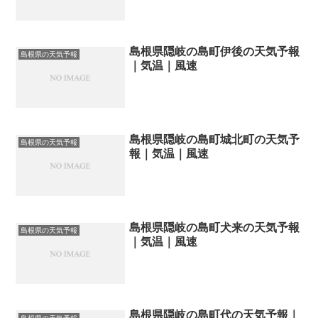
島根県隠岐の島町伊後の天気予報
島根県の天気予報
｜気温｜風速
島根県隠岐の島町城北町の天気予
島根県の天気予報
報｜気温｜風速
島根県隠岐の島町犬来の天気予報
島根県の天気予報
｜気温｜風速
島根県隠岐の島町代の天気予報｜