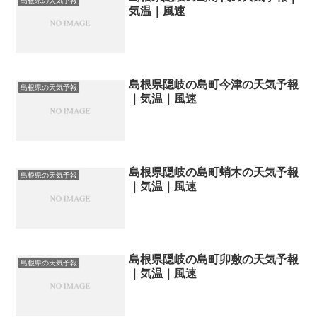
島根県の天気予報
気温｜風速
島根県隠岐の島町今津の天気予報
島根県の天気予報
｜気温｜風速
島根県隠岐の島町蛸木の天気予報
島根県の天気予報
｜気温｜風速
島根県隠岐の島町卯敷の天気予報
島根県の天気予報
｜気温｜風速