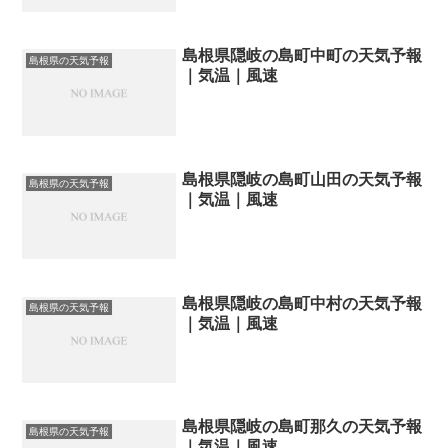
島根県隠岐の島町中町の天気予報
島根県の天気予報
｜気温｜風速
島根県隠岐の島町山田の天気予報
島根県の天気予報
｜気温｜風速
島根県隠岐の島町中村の天気予報
島根県の天気予報
｜気温｜風速
島根県隠岐の島町那久の天気予報
島根県の天気予報
｜気温｜風速