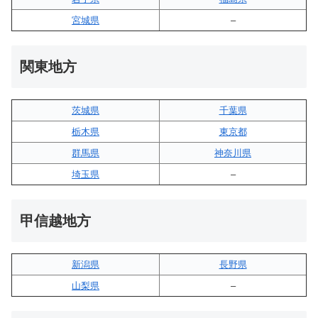
宮城県
–
関東地方
茨城県
千葉県
栃木県
東京都
群馬県
神奈川県
埼玉県
–
甲信越地方
新潟県
長野県
山梨県
–