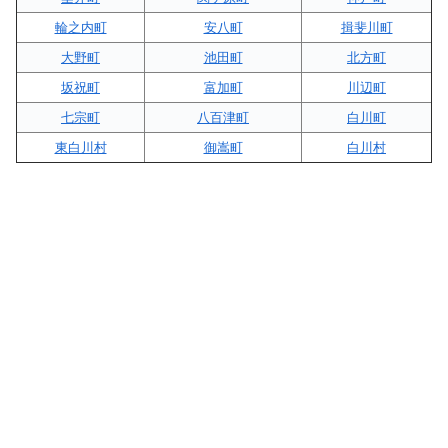
輪之内町
安八町
揖斐川町
大野町
池田町
北方町
坂祝町
富加町
川辺町
七宗町
八百津町
白川町
東白川村
御嵩町
白川村