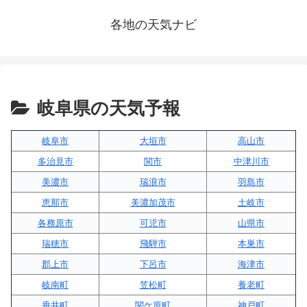
各地の天気ナビ
岐阜県の天気予報
岐阜市
大垣市
高山市
多治見市
関市
中津川市
美濃市
瑞浪市
羽島市
恵那市
美濃加茂市
土岐市
各務原市
可児市
山県市
瑞穂市
飛騨市
本巣市
郡上市
下呂市
海津市
岐南町
笠松町
養老町
垂井町
関ケ原町
神戸町