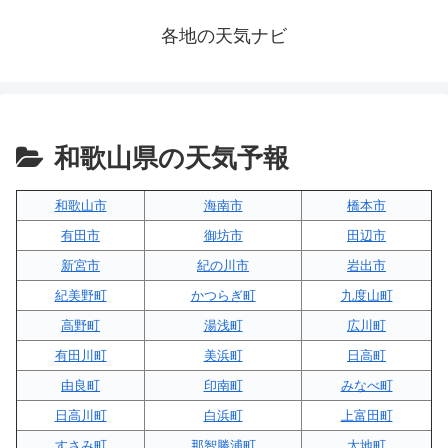
各地の天気ナビ
和歌山県の天気予報
和歌山市
海南市
橋本市
有田市
御坊市
田辺市
新宮市
紀の川市
岩出市
紀美野町
かつらぎ町
九度山町
高野町
湯浅町
広川町
有田川町
美浜町
日高町
由良町
印南町
みなべ町
日高川町
白浜町
上富田町
すさみ町
那智勝浦町
太地町