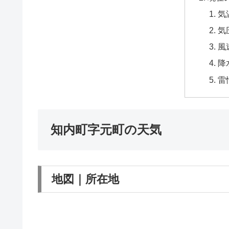
気
気
風
降
雷
知内町字元町の天気
地図｜所在地