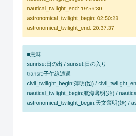
nautical_twilight_end: 19:56:30
astronomical_twilight_begin: 02:50:28
astronomical_twilight_end: 20:37:37
■意味
sunrise:日の出 / sunset:日の入り
transit:子午線通過
civil_twilight_begin:薄明(始) / civil_twilight
nautical_twilight_begin:航海薄明(始) / nauti
astronomical_twilight_begin:天文薄明(始) / 