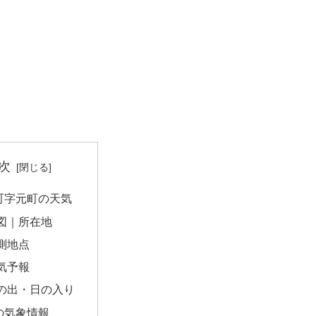
次
町字元町の天気
図｜所在地
測地点
気予報
の出・日の入り
の気象情報