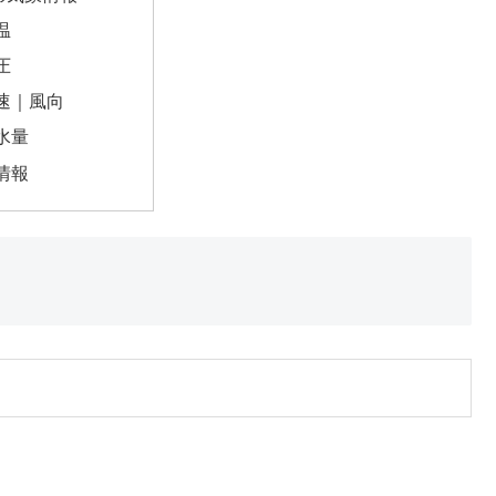
温
圧
速｜風向
水量
情報