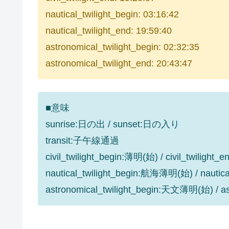
nautical_twilight_begin: 03:16:42
nautical_twilight_end: 19:59:40
astronomical_twilight_begin: 02:32:35
astronomical_twilight_end: 20:43:47
■意味
sunrise:日の出 / sunset:日の入り
transit:子午線通過
civil_twilight_begin:薄明(始) / civil_twilight
nautical_twilight_begin:航海薄明(始) / nauti
astronomical_twilight_begin:天文薄明(始) / 