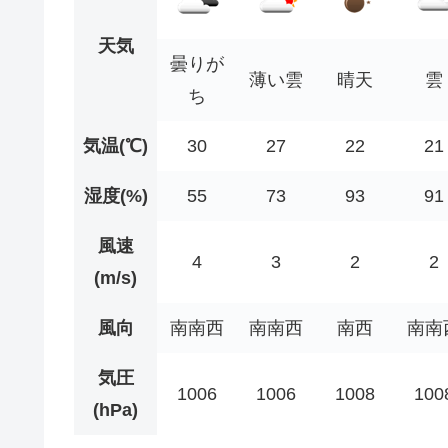
天気
曇りが
薄い雲
晴天
雲
ち
気温(℃)
30
27
22
21
湿度(%)
55
73
93
91
風速
4
3
2
2
(m/s)
風向
南南西
南南西
南西
南南
気圧
1006
1006
1008
100
(hPa)