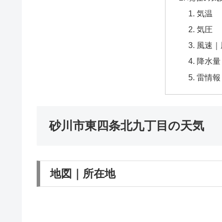
気温
気圧
風速｜
降水量
雷情報
砂川市東四条北九丁目の天気
地図｜所在地