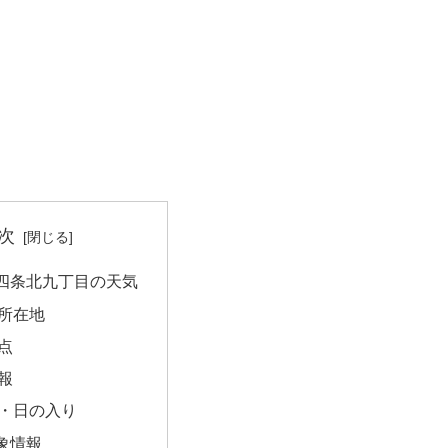
次
四条北九丁目の天気
所在地
点
報
・日の入り
象情報