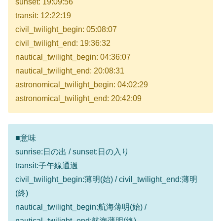
sunset: 19:09:56
transit: 12:22:19
civil_twilight_begin: 05:08:07
civil_twilight_end: 19:36:32
nautical_twilight_begin: 04:36:07
nautical_twilight_end: 20:08:31
astronomical_twilight_begin: 04:02:29
astronomical_twilight_end: 20:42:09
■意味
sunrise:日の出 / sunset:日の入り
transit:子午線通過
civil_twilight_begin:薄明(始) / civil_twilight_end:薄明
(終)
nautical_twilight_begin:航海薄明(始) /
nautical_twilight_end:航海薄明(終)