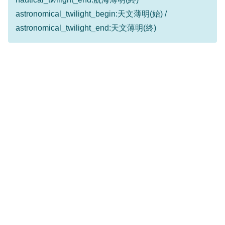
astronomical_twilight_begin:天文薄明(始) /
astronomical_twilight_end:天文薄明(終)