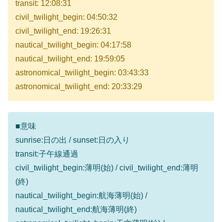
transit: 12:08:31
civil_twilight_begin: 04:50:32
civil_twilight_end: 19:26:31
nautical_twilight_begin: 04:17:58
nautical_twilight_end: 19:59:05
astronomical_twilight_begin: 03:43:33
astronomical_twilight_end: 20:33:29
■意味
sunrise:日の出 / sunset:日の入り
transit:子午線通過
civil_twilight_begin:薄明(始) / civil_twilight_end:薄明
(終)
nautical_twilight_begin:航海薄明(始) /
nautical_twilight_end:航海薄明(終)