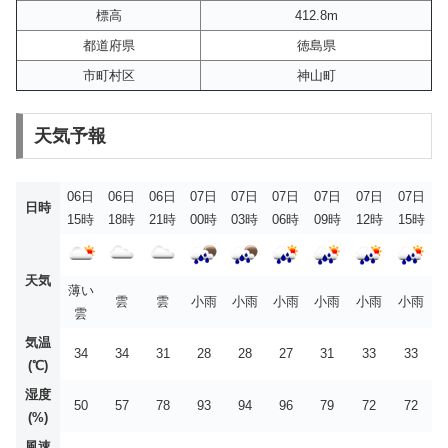
標高
412.8m
都道府県
徳島県
市町村区
神山町
天気予報
06日
06日
06日
07日
07日
07日
07日
07日
07日
日時
15時
18時
21時
00時
03時
06時
09時
12時
15時
天気
薄い
雲
雲
小雨
小雨
小雨
小雨
小雨
小雨
雲
気温
34
34
31
28
28
27
31
33
33
(℃)
湿度
50
57
78
93
94
96
79
72
72
(%)
風速