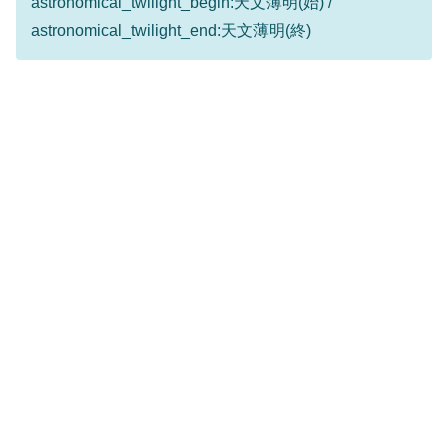
astronomical_twilight_begin:天文薄明(始) /
astronomical_twilight_end:天文薄明(終)