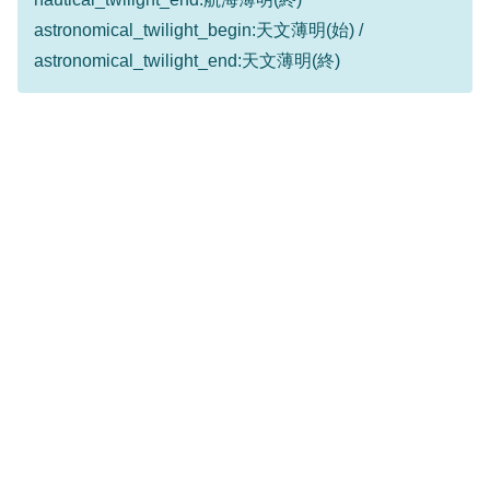
astronomical_twilight_begin:天文薄明(始) /
astronomical_twilight_end:天文薄明(終)