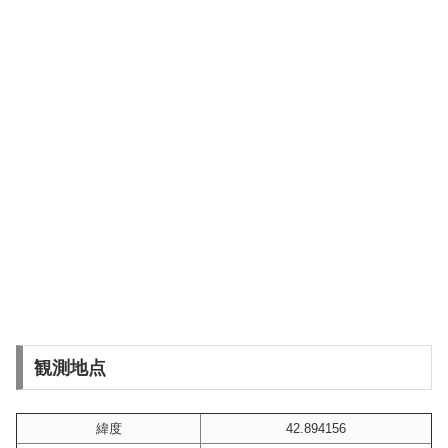
観測地点
緯度
42.894156