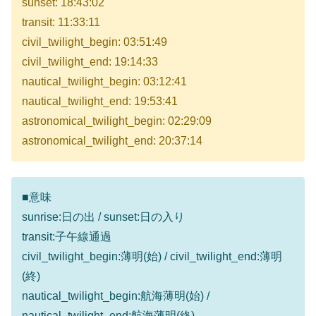
sunset: 18:43:02
transit: 11:33:11
civil_twilight_begin: 03:51:49
civil_twilight_end: 19:14:33
nautical_twilight_begin: 03:12:41
nautical_twilight_end: 19:53:41
astronomical_twilight_begin: 02:29:09
astronomical_twilight_end: 20:37:14
■意味
sunrise:日の出 / sunset:日の入り
transit:子午線通過
civil_twilight_begin:薄明(始) / civil_twilight_end:薄明
(終)
nautical_twilight_begin:航海薄明(始) /
nautical_twilight_end:航海薄明(終)