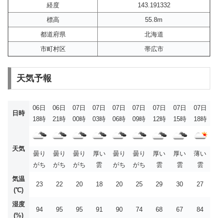
経度
143.191332
標高
55.8m
都道府県
北海道
市町村区
帯広市
天気予報
06日
06日
07日
07日
07日
07日
07日
07日
07日
日時
18時
21時
00時
03時
06時
09時
12時
15時
18時
天気
曇り
曇り
曇り
厚い
曇り
曇り
厚い
厚い
薄い
がち
がち
がち
雲
がち
がち
雲
雲
雲
気温
23
22
20
18
20
25
29
30
27
(℃)
湿度
94
95
95
91
90
74
68
67
84
(%)