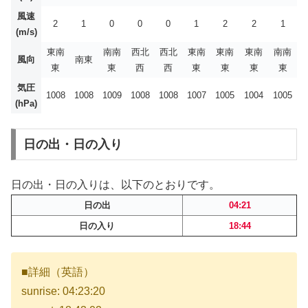
風速
2
1
0
0
0
1
2
2
1
(m/s)
東南
南南
西北
西北
東南
東南
東南
南南
風向
南東
東
東
西
西
東
東
東
東
気圧
1008
1008
1009
1008
1008
1007
1005
1004
1005
(hPa)
日の出・日の入り
日の出・日の入りは、以下のとおりです。
日の出
04:21
日の入り
18:44
■詳細（英語）
sunrise: 04:23:20