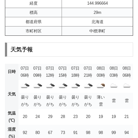
経度
144.996664
標高
29m
都道府県
北海道
市町村区
中標津町
天気予報
07日
07日
07日
07日
07日
07日
08日
08日
08日
日時
06時
09時
12時
15時
18時
21時
00時
03時
06時
天気
曇り
曇り
曇り
曇り
曇り
曇り
薄い
雲
雲
がち
がち
がち
がち
がち
がち
雲
気温
20
24
29
28
23
20
19
19
21
(℃)
湿度
92
80
67
73
91
98
98
99
94
(%)