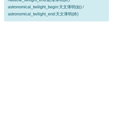
astronomical_twilight_begin:天文薄明(始) /
astronomical_twilight_end:天文薄明(終)