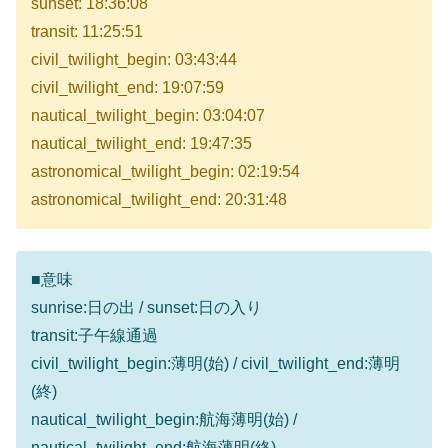
sunset: 18:36:08
transit: 11:25:51
civil_twilight_begin: 03:43:44
civil_twilight_end: 19:07:59
nautical_twilight_begin: 03:04:07
nautical_twilight_end: 19:47:35
astronomical_twilight_begin: 02:19:54
astronomical_twilight_end: 20:31:48
■意味
sunrise:日の出 / sunset:日の入り
transit:子午線通過
civil_twilight_begin:薄明(始) / civil_twilight_end:薄明
(終)
nautical_twilight_begin:航海薄明(始) /
nautical_twilight_end:航海薄明(終)