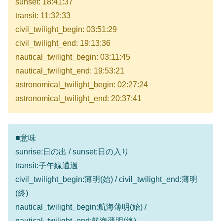
sunset: 18:41:37
transit: 11:32:33
civil_twilight_begin: 03:51:29
civil_twilight_end: 19:13:36
nautical_twilight_begin: 03:11:45
nautical_twilight_end: 19:53:21
astronomical_twilight_begin: 02:27:24
astronomical_twilight_end: 20:37:41
■意味
sunrise:日の出 / sunset:日の入り
transit:子午線通過
civil_twilight_begin:薄明(始) / civil_twilight_end:薄明
(終)
nautical_twilight_begin:航海薄明(始) /
nautical_twilight_end:航海薄明(終)