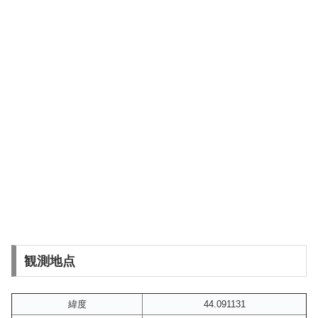
観測地点
緯度
44.091131