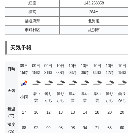
経度
143.258358
標高
284m
都道府県
北海道
市町村区
紋別市
天気予報
09日
09日
09日
10日
10日
10日
10日
10日
10日
日時
15時
18時
21時
00時
03時
06時
09時
12時
15時
天気
厚い
曇り
曇り
厚い
厚い
厚い
曇り
曇り
小雨
雲
がち
がち
雲
雲
雲
がち
がち
気温
17
16
12
13
13
14
18
20
20
(℃)
湿度
88
92
99
98
98
94
71
63
60
(%)