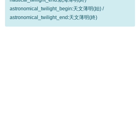
astronomical_twilight_begin:天文薄明(始) /
astronomical_twilight_end:天文薄明(終)