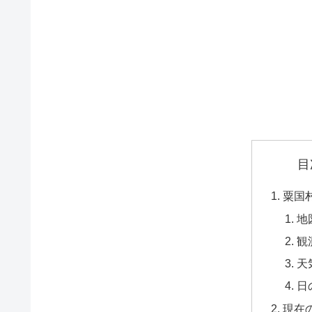
目
粟国
地
観
天
日
現在