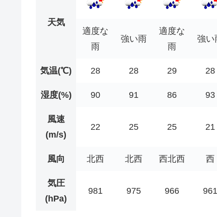
天気
適度な
適度な
強い雨
強い
雨
雨
気温(℃)
28
28
29
28
湿度(%)
90
91
86
93
風速
22
25
25
21
(m/s)
風向
北西
北西
西北西
西
気圧
981
975
966
96
(hPa)