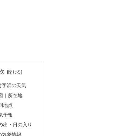
次
村字浜の天気
図｜所在地
測地点
気予報
の出・日の入り
の気象情報