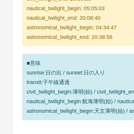
nautical_twilight_begin: 05:05:03
nautical_twilight_end: 20:08:40
astronomical_twilight_begin: 04:34:47
astronomical_twilight_end: 20:38:56
■意味
sunrise:日の出 / sunset:日の入り
transit:子午線通過
civil_twilight_begin:薄明(始) / civil_twilight
nautical_twilight_begin:航海薄明(始) / nauti
astronomical_twilight_begin:天文薄明(始) / 