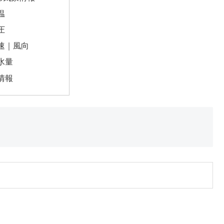
温
圧
速｜風向
水量
情報