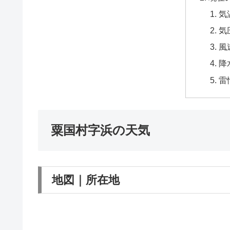
気
気
風
降
雷
粟国村字浜の天気
地図｜所在地