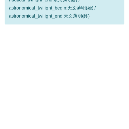
astronomical_twilight_begin:天文薄明(始) /
astronomical_twilight_end:天文薄明(終)