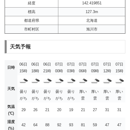
経度
142.419851
標高
127.3m
都道府県
北海道
市町村区
旭川市
天気予報
06日
06日
06日
07日
07日
07日
07日
07日
07日
日時
15時
18時
21時
00時
03時
06時
09時
12時
15時
天気
曇り
曇り
曇り
曇り
曇り
厚い
厚い
厚い
厚い
がち
がち
がち
がち
がち
雲
雲
雲
雲
気温
29
26
21
20
19
21
27
31
31
(℃)
湿度
42
64
88
92
93
81
59
47
47
(%)