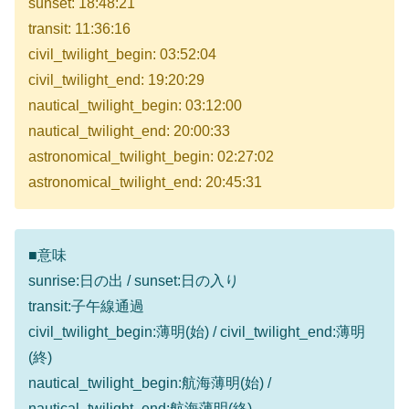
sunset: 18:48:21
transit: 11:36:16
civil_twilight_begin: 03:52:04
civil_twilight_end: 19:20:29
nautical_twilight_begin: 03:12:00
nautical_twilight_end: 20:00:33
astronomical_twilight_begin: 02:27:02
astronomical_twilight_end: 20:45:31
■意味
sunrise:日の出 / sunset:日の入り
transit:子午線通過
civil_twilight_begin:薄明(始) / civil_twilight_end:薄明
(終)
nautical_twilight_begin:航海薄明(始) /
nautical_twilight_end:航海薄明(終)